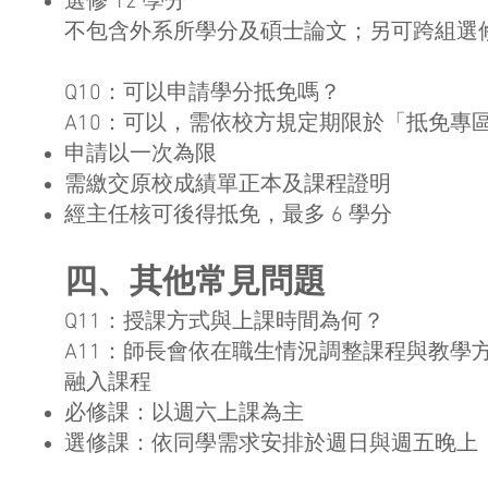
選修 12 學分
不包含外系所學分及碩士論文；另可跨組選
Q10：可以申請學分抵免嗎？
A10：可以，需依校方規定期限於「抵免專
申請以一次為限
需繳交原校成績單正本及課程證明
經主任核可後得抵免，最多 6 學分
四、其他常見問題
Q11：授課方式與上課時間為何？
A11：師長會依在職生情況調整課程與教學
融入課程
必修課：以週六上課為主
選修課：依同學需求安排於週日與週五晚上