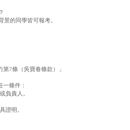
？
背景的同學皆可報考。
力第7條（吳寶春條款）」
任一條件：
管或負責人。
並具證明。